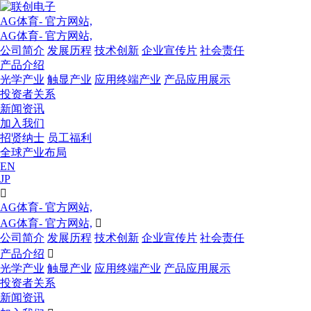
AG体育- 官方网站,
AG体育- 官方网站,
公司简介
发展历程
技术创新
企业宣传片
社会责任
产品介绍
光学产业
触显产业
应用终端产业
产品应用展示
投资者关系
新闻资讯
加入我们
招贤纳士
员工福利
全球产业布局
EN
JP

AG体育- 官方网站,
AG体育- 官方网站,

公司简介
发展历程
技术创新
企业宣传片
社会责任
产品介绍

光学产业
触显产业
应用终端产业
产品应用展示
投资者关系
新闻资讯