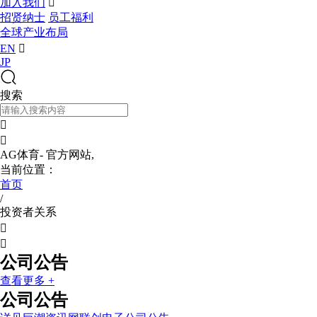
加入我们

招贤纳士
员工福利
全球产业布局
EN

JP
搜索


AG体育- 官方网站,
当前位置：
首页
/
投资者关系


公司公告
查看更多 +
公司公告