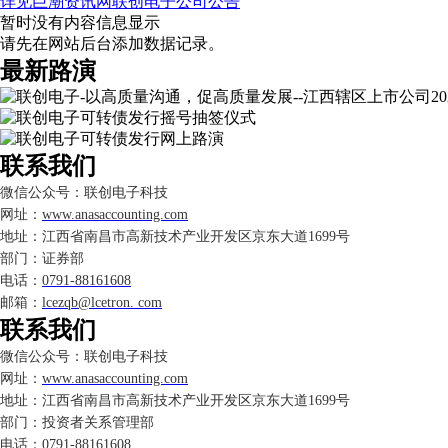
详见巨潮资讯网联创电子公司公告
暂时没有内容信息显示
请先在网站后台添加数据记录。
最新路演
联系我们
微信公众号：联创电子科技
网址：
www.anasaccounting.com
地址：江西省南昌市高新技术产业开发区京东大道1699号
部门：证券部
电话：
0791-88161608
邮箱：
lcezqb@lcetron. com
联系我们
微信公众号：联创电子科技
网址：
www.anasaccounting.com
地址：江西省南昌市高新技术产业开发区京东大道1699号
部门：投资者关系管理部
电话：
0791-88161608