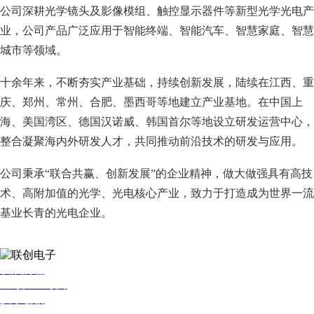
公司深耕光学镜头及影像模组、触控显示器件等新型光学光电产
业，公司产品广泛应用于智能终端、智能汽车、智慧家庭、智慧
城市等领域。
十余年来，不断夯实产业基础，持续创新发展，陆续在江西、重
庆、郑州、常州、合肥、墨西哥等地建立产业基地。在中国上
海、美国湾区、德国汉诺威、韩国首尔等地设立研发运营中心，
整合凝聚海内外研发人才，共同推动前沿技术的研发与应用。
公司秉承“联合共赢、创新发展”的企业精神，做大做强具有高技
术、高附加值的光学、光电核心产业，致力于打造成为世界一流
基业长青的光电企业。
发展历程
全球产业布局
技术创新
人才发展