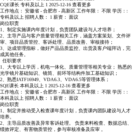
CQE课长
专科及以上
1
2025-12-16
查看更多
工作地点： 安徽省 - 合肥市 - 高新区
工作年限： 不限
学历：:
专科及以上
招聘人数： 1
薪资： 面议
岗位职责
1、制定实施课内年度计划，负责团队建设与人才培养；
2、主导产品与客户质量管理相关工作，涵盖方案策划、文件评
审、项目品质管控、客诉处理、品质改善、审核接待；
3、达成管理指标，做好产品品质监控、出货及客户端拜访，完
成其他任务。
任职要求
1、大专以上学历，机电一体化、质量管理等相关专业； 熟悉的
光学镜片基础知识、镜筒、前环等结构件加工基础知识；
2、熟悉IATF16949、VDA6.3、VDA6.5等管理体系；
SQE课长
本科及以上
1
2025-12-16
查看更多
工作地点： 安徽省 - 合肥市 - 高新区
工作年限： 不限
学历：:
本科及以上
招聘人数： 1
薪资： 面议
岗位职责
1、制定并推动受入检查课年度计划，负责课内团队建设与人才
培养。
2、主导品质改善及异常客诉处理。 负责来料检查、数据总结、
绩效评定、有害物质管控，参与审核准备及应审 。