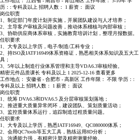
工作地点： 江西省 - 南昌市 - 青山湖区
工作年限： 5-10年
学
历：: 专科及以上
招聘人数： 1
薪资： 面议
岗位职责
1、制定部门年度计划并实施，开展团队建设与人才培养；
2、主导客户审核及问题改善，推动体系稽核与内部审核；
3、协助供应商体系审核，实施教育培训计划，整理月报数据。
任职要求
1、大专及以上学历，电子/制造/工科专业；
2、持ISO及IATF16949体系资格证，熟悉相关体系知识及五大工
具；
3、5年以上制造行业体系管理和主导VDA6.3审核经验。
精密元件品质课长
专科及以上
1
2025-12-16
查看更多
工作地点： 安徽省 - 合肥市 - 高新区
工作年限： 不限
学历：:
专科及以上
招聘人数： 1
薪资： 面议
岗位职责
1、统筹 DVA6.3和DVA6.5 及分层审核策划落地；
2、推进重大质量异常闭环，建设团队、策划质量活动；
3、监控质量体系运行，追踪制造过程质量问题。
任职要求
1、大专及以上学历，熟悉IATF16949、QC080000体系；
2、会用QC7tools等五大工具，熟练运用8D分析；
3、沟通能力强，有精密注塑及精密测量经验。