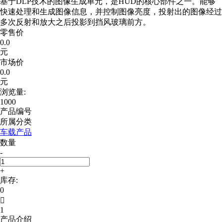
基于DLP技术的图像生成单元，是HUD的核心部件之一。能够
快速处理和生成图像信息，并控制图像亮度，投射出的图像经过
多次反射和放大之后投影到挡风玻璃前方。
零售价
0.0
元
市场价
0.0
元
浏览量:
1000
产品编号
所属分类
车载产品
数量
-
+
库存:
0

1
产品介绍